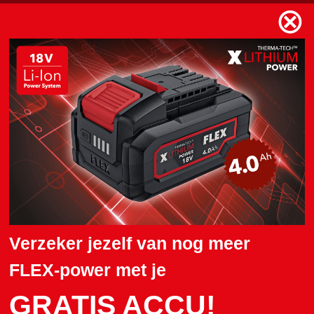
⊗
Privéregistratie
Vul je contactgegevens in
Algemene informatie
Aanhef/titel
Voornaam*
Achternaam*
Verzeker jezelf van nog meer
FLEX-power met je
Vast/mobiel nummer
GRATIS ACCU!